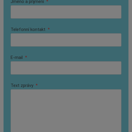
Jméno a příjmení
*
Telefonní kontakt
*
E-mail
*
Text zprávy
*