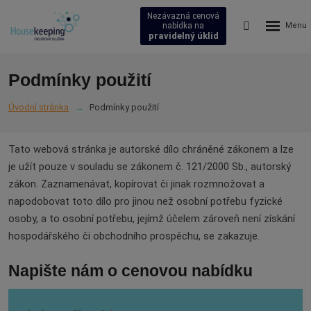
Nezávazná cenová
Rozbalení
Vyhledávání
nabídka na
pravidelný úklid
menu
Podmínky použití
Úvodní stránka
Podmínky použití
Tato webová stránka je autorské dílo chráněné zákonem a lze
je užít pouze v souladu se zákonem č. 121/2000 Sb., autorský
zákon. Zaznamenávat, kopírovat či jinak rozmnožovat a
napodobovat toto dílo pro jinou než osobní potřebu fyzické
osoby, a to osobní potřebu, jejímž účelem zároveň není získání
hospodářského či obchodního prospěchu, se zakazuje.
Napište nám o cenovou nabídku