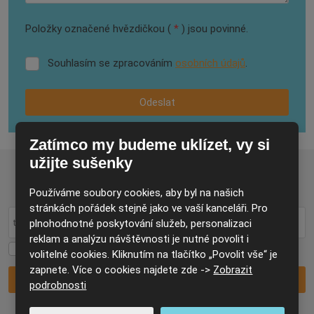
Položky označené hvězdičkou (
*
) jsou povinné.
Souhlasím se zpracováním
osobních údajů
.
Souhlasím
se
zpracováním
Odeslat
osobních
údajů
.
Formulář
Zatímco my budeme uklízet, vy si
se
užijte sušenky
nepodařilo
Vše důležité jednou týdně na váš e-mail
odeslat.
Používáme soubory cookies, aby byl na našich
stránkách pořádek stejně jako ve vaší kanceláři. Pro
plnohodnotné poskytování služeb, personalizaci
reklam a analýzu návštěvnosti je nutné povolit i
Souhlasím
Souhlasím se zpracováním
osobních údajů
.
volitelné cookies. Kliknutím na tlačítko „Povolit vše“ je
se
zapnete. Více o cookies najdete zde ->
Zobrazit
zpracováním
Přihlásit se k odběru
podrobnosti
osobních
údajů
.
Formulář