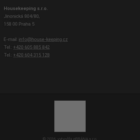
Housekeeping s.r.o.
Jinonická 804/80,
158 00 Praha 5
E-mail:
info@house-keeping.cz
Tel.:
+420 605 885 842
Tel.:
+420 604 315 128
© 2026, vytvořila eBRÁNA s.r.o.