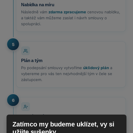
Nabídka na míru
Následně vám
zdarma zpracujeme
cenovou nabídku,
a taktéž vám můžeme zaslat i návrh smlouvy o
spolupráci.
5
Plán a tým
Po podepsání smlouvy vytvoříme
úklidový plán
a
vybereme pro vás ten nejvhodnější tým v čele se
zástupcem.
6
Seznámení
Zatímco my budeme uklízet, vy si
Dále vás seznámíme s
našimi úklidovými
pracovníky
, kteří se budou starat o váš prostor.
užijte sušenky