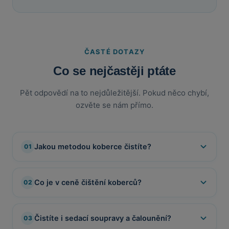
ČASTÉ DOTAZY
Co se nejčastěji ptáte
Pět odpovědí na to nejdůležitější. Pokud něco chybí,
ozvěte se nám přímo.
Jakou metodou koberce čistíte?
01
Koberce čistíme
mokrým extrakčním čištěním
proudem teplé vody
, což je nejefektivnější metoda
Co je v ceně čištění koberců?
02
péče o podlahu.
V ceně máte
suché vysátí nečistot, odstranění
Pro zátěžové koberce navíc použijeme
kartáčový
skvrn, chemické čištění přípravky, vyčištění
stroj
, který narovná vlas a vytáhne nečistoty z
Čistíte i sedací soupravy a čalounění?
03
kartáčovým strojem a extrakční čištění teplou
hloubky. Čištění často navazuje na
strojové čištění