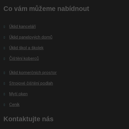
nepodařilo
Co vám můžeme nabídnout
odeslat.
Úklid kanceláří
Úklid panelových domů
Úklid škol a školek
Čištění koberců
Úklid komerčních prostor
Strojové čištění podlah
Mytí oken
Ceník
Kontaktujte nás