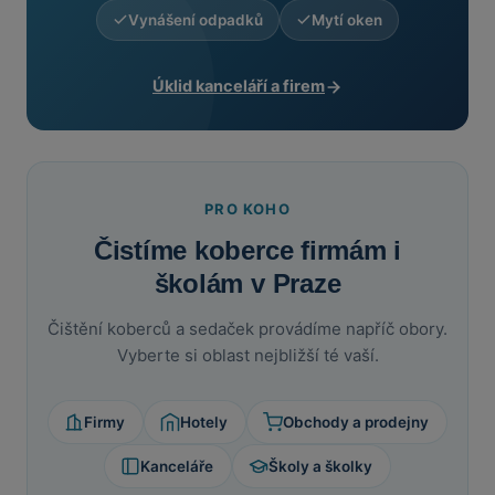
Vynášení odpadků
Mytí oken
Úklid kanceláří a firem
PRO KOHO
Čistíme koberce firmám i
školám v Praze
Čištění koberců a sedaček provádíme napříč obory.
Vyberte si oblast nejbližší té vaší.
Firmy
Hotely
Obchody a prodejny
Kanceláře
Školy a školky