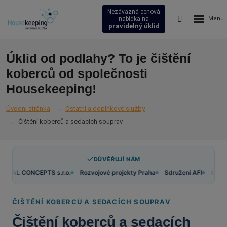
Nezávazná cenová
Rozbalení
Vyhledávání
nabídka na
pravidelný úklid
menu
Úklid od podlahy? To je čištění
koberců od společnosti
Housekeeping!
Úvodní stránka
Ostatní a doplňkové služby
Čištění koberců a sedacích souprav
DŮVĚŘUJÍ NÁM
n s.r.o.
GLOBAL CONCEPTS s.r.o.
Rozvojové projekty Praha
Sdružení
ČIŠTĚNÍ KOBERCŮ A SEDACÍCH SOUPRAV
Čištění koberců a sedacích