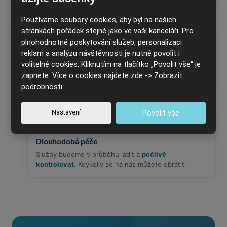
Používáme soubory cookies, aby byl na našich
7
stránkách pořádek stejně jako ve vaší kanceláři. Pro
plnohodnotné poskytování služeb, personalizaci
reklam a analýzu návštěvnosti je nutné povolit i
Start a supervize
volitelné cookies. Kliknutím na tlačítko „Povolit vše“ je
Během prvního týdne
zkontroluje úklid supervizor
a
zapnete. Více o cookies najdete zde ->
Zobrazit
případně doladíme poslední detaily.
podrobnosti
Nastavení
Povolit vše
8
Dlouhodobá péče
Služby budeme v průběhu ladit a
pečlivě
kontrolovat
. Kdykoliv se na nás můžete obrátit.