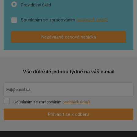
Pravidelný
Pravidelný úklid
úklid
Souhlasím se zpracováním
osobních údajů
.
Souhlasím
se
zpracováním
Nezávazná cenová nabídka
osobních
údajů
.
Formulář
se
nepodařilo
Vše důležité jednou týdně na váš e-mail
odeslat.
Souhlasím
Souhlasím se zpracováním
osobních údajů
.
se
zpracováním
Přihlásit se k odběru
osobních
údajů
.
Formulář
se