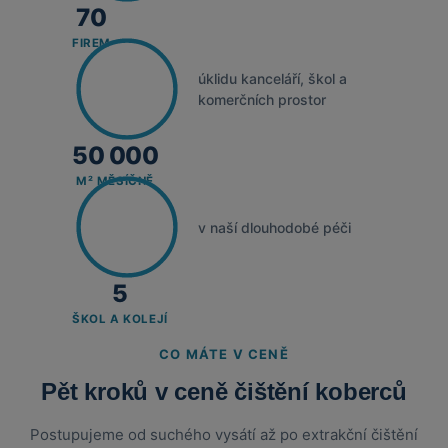
70
FIREM
úklidu kanceláří, škol a
komerčních prostor
50 000
M² MĚSÍČNĚ
v naší dlouhodobé péči
5
ŠKOL A KOLEJÍ
CO MÁTE V CENĚ
Pět kroků v ceně čištění koberců
Postupujeme od suchého vysátí až po extrakční čištění