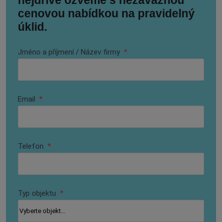
nejdříve ozveme s nezávaznou
cenovou nabídkou na pravidelný
úklid.
Jméno a příjmení / Název firmy
*
Email
*
Telefon
*
Typ objektu
*