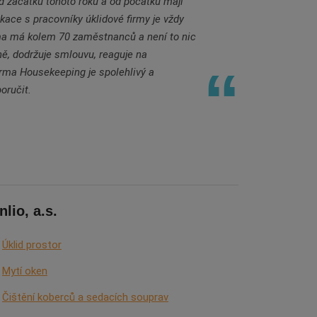
 začátku tohoto roku a od počátku mají
ace s pracovníky úklidové firmy je vždy
firma má kolem 70 zaměstnanců a není to nic
ě, dodržuje smlouvu, reaguje na
irma Housekeeping je spolehlivý a
oručit.
nlio, a.s.
Úklid prostor
Mytí oken
Čištění koberců a sedacích souprav