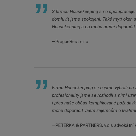
S firmou Housekeeping s.r.o spolupracuj
domluvit jsme spokojeni. Také mytí oken 
Housekeeping s.r.o mohu určitě doporučit 
PragueBest s.r.o.
Firmu Housekeeping s.r.o jsme vybrali na z
profesionality jsme se rozhodli s nimi uza
i přes naše občas komplikované požadavky
mohu doporučit všem zájemcům o kvalitní s
PETERKA & PARTNERS, v.o.s advokátní 