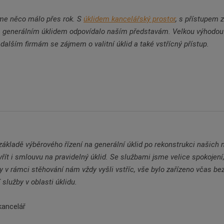
eme něco málo přes rok. S
úklidem kancelářský prostor
, s přístupem
s generálním úklidem odpovídalo naším představám. Velkou výhodou 
dalším firmám se zájmem o valitní úklid a také vstřícný přístup.
ákladě výběrového řízení na generální úklid po rekonstrukci našich n
vřít i smlouvu na pravidelný úklid. Se službami jsme velice spokojen
 v rámci stěhování nám vždy vyšli vstříc, vše bylo zařízeno včas be
lužby v oblasti úklidu.
kancelář