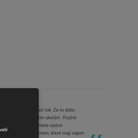
kanceláře
již déle než rok. Za tu dobu
stnanců k požadovaným úkolům. Pružně
dvedené práce odpovídala našim
vaší
doporučit dalším firmám, které mají zájem