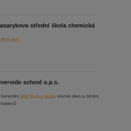
asarykova střední škola chemická
Mytí oken
iverside school o.p.s.
Generální
úklid školy a školky
včetně oken a čištění
koberců