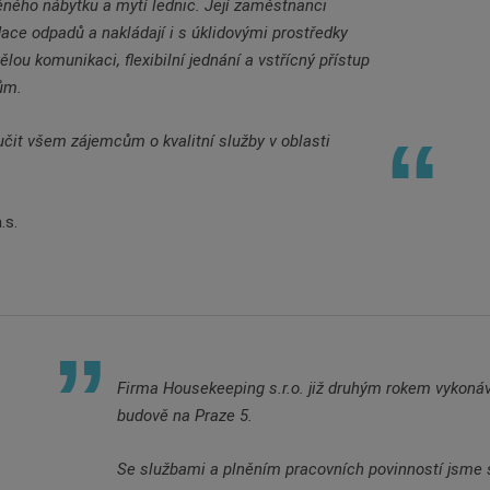
něného nábytku a mytí lednic. Její zaměstnanci
dace odpadů a nakládají i s úklidovými prostředky
u komunikaci, flexibilní jednání a vstřícný přístup
ům.
t všem zájemcům o kvalitní služby v oblasti
.s.
Firma Housekeeping s.r.o. již druhým rokem vykonáv
budově na Praze 5.
Se službami a plněním pracovních povinností jsme s