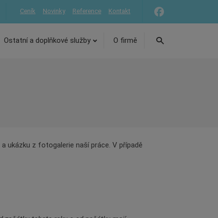
Ceník
Novinky
Reference
Kontakt
Vyhledávání
Ostatní a doplňkové služby
O firmě
a ukázku z fotogalerie naší práce. V případě