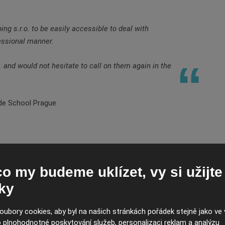
g s.r.o. to be easily accessible to deal with
fessional manner.
nd would not hesitate to call on them again in the
ide School Prague
o my budeme uklízet, vy si užijte
Vážení, firma Housekeeping s.r.o. provádí úklid naší
ky
jsme byli velmi spokojeni s přístupem jejích zamě
a efektivně reagovali na naše požadavky. Kvalita o
ubory cookies, aby byl na našich stránkách pořádek stejně jako ve 
představám. Tudíž mohu firmu Housekeeping s.r.o. 
ro plnohodnotné poskytování služeb, personalizaci reklam a analýzu