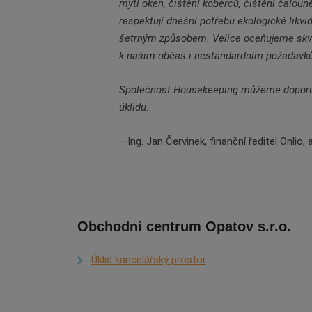
mytí oken, čištění koberců, čištění čalou
respektují dnešní potřebu ekologické likvi
šetrným způsobem. Velice oceňujeme skvělo
k našim občas i nestandardním požadavk
Společnost Housekeeping můžeme doporuči
úklidu.
Ing. Jan Červinek, finanční ředitel Onlio, a
Obchodní centrum Opatov s.r.o.
Úklid kancelářský prostor