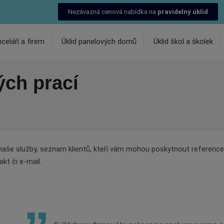
Nezávazná cenová nabídka na
pravidelný úklid
nceláří a firem
Úklid panelových domů
Úklid škol a školek
ých prací
naše služby, seznam klientů, kteří vám mohou poskytnout reference 
kt či e-mail.