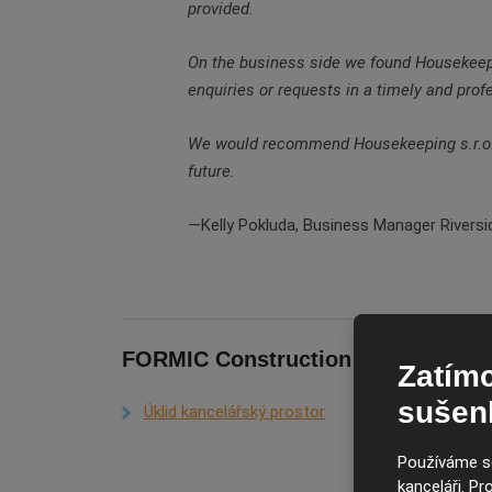
provided.
On the business side we found Housekeepin
enquiries or requests in a timely and pro
We would recommend Housekeeping s.r.o. a
future.
Kelly Pokluda, Business Manager Rivers
FORMIC Construction s.r.o.
Zatímc
sušen
Úklid kancelářský prostor
Používáme so
kanceláři. P