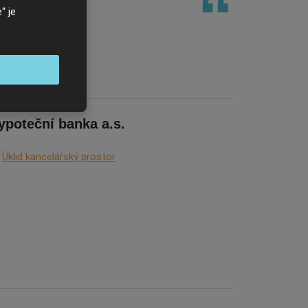
“ je
s.r.o.
ypoteční banka a.s.
Úklid kancelářský prostor