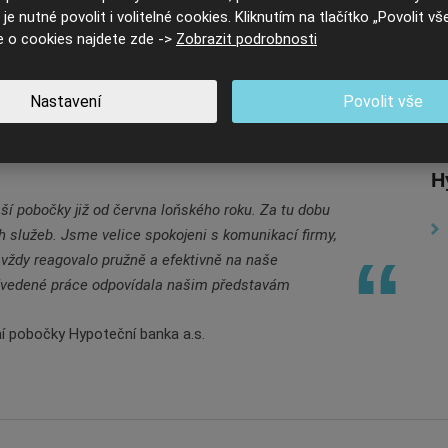
o kvalitní úklid.
je nutné povolit i volitelné cookies. Kliknutím na tlačítko „Povolit vše
e o cookies najdete zde ->
Zobrazit podrobnosti
Ing.Milan Effenberk Růžička, FORMIC Construction 
Nastavení
Povolit vše
H
aší pobočky již od června loňského roku. Za tu dobu
h služeb. Jsme velice spokojeni s komunikací firmy,
 vždy reagovalo pružně a efektivně na naše
odvedené práce odpovídala našim představám
ní pobočky Hypoteční banka a.s.