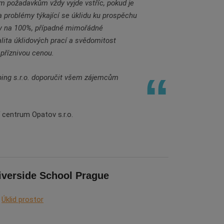
im požadavkům vždy vyjde vstříc, pokud je
a problémy týkající se úklidu ku prospěchu
ny na 100%, případné mimořádné
alita úklidových prací a svědomitost
 příznivou cenou.
ng s.r.o. doporučit všem zájemcům
 centrum Opatov s.r.o.
iverside School Prague
Úklid prostor