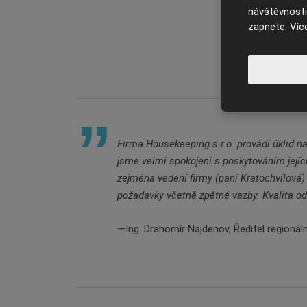
návštěvnosti 
zapnete. Víc
Firma Housekeeping s.r.o. provádí úklid n
jsme velmi spokojeni s poskytováním jejíc
zejména vedení firmy (paní Kratochvílová)
požadavky včetně zpětné vazby. Kvalita 
Ing. Drahomír Najdenov, Ředitel regionál