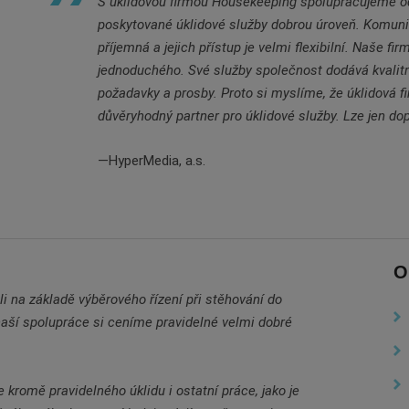
S úklidovou firmou Housekeeping spolupracujeme od
poskytované úklidové služby dobrou úroveň. Komunik
příjemná a jejich přístup je velmi flexibilní. Naše 
jednoduchého. Své služby společnost dodává kvalitn
požadavky a prosby. Proto si myslíme, že úklidová f
důvěryhodný partner pro úklidové služby. Lze jen dop
HyperMedia, a.s.
O
i na základě výběrového řízení při stěhování do
naší spolupráce si ceníme pravidelné velmi dobré
kromě pravidelného úklidu i ostatní práce, jako je