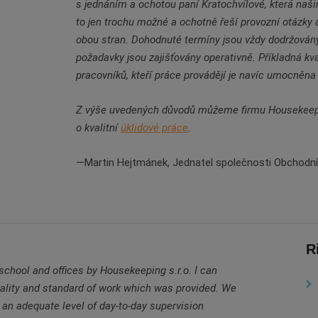
s jednáním a ochotou paní Kratochvílové, která naš
to jen trochu možné a ochotně řeší provozní otázky 
obou stran. Dohodnuté termíny jsou vždy dodržová
požadavky jsou zajišťovány operativně. Příkladná kv
pracovníků, kteří práce provádějí je navíc umocněna
Z výše uvedených důvodů můžeme firmu Housekeepi
o kvalitní
úklidové
práce
.
Martin Hejtmánek, Jednatel společnosti Obchodní
R
 school and offices by Housekeeping s.r.o. I can
uality and standard of work which was provided. We
 an adequate level of day-to-day supervision