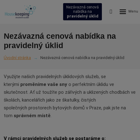
Nezávazná cenová
Rozbalení
Vyhledávání
nabídka na
pravidelný úklid
menu
Nezávazná cenová nabídka na
pravidelný úklid
Úvodní stránka
Nezávazná cenová nabídka na pravidelný úklid
Využijte našich pravidelných úklidových služeb, se
kterými
proměníme vaše sny
o perfektním úklidu ve
skutečnost. Ať už toužíte po zářivých a uklizených chodbách ve
školách, kancelářích jako ze škatulky, čistých
společných prostorech bytových domů v Praze, pak jste na
tom
správném místě
.
V rámci pravidelných služeb se postaráme o: