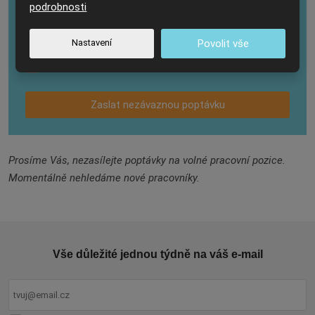
Mám zájem o
*
podrobnosti
Pravidelný
Pravidelný úklid
Nastavení
Povolit vše
úklid
Souhlasím se zpracováním
osobních údajů
.
Souhlasím
se
zpracováním
Zaslat nezávaznou poptávku
osobních
údajů
.
Formulář
se
Prosíme Vás, nezasílejte poptávky na volné pracovní pozice.
nepodařilo
Momentálně nehledáme nové pracovníky.
odeslat.
Vše důležité jednou týdně na váš e-mail