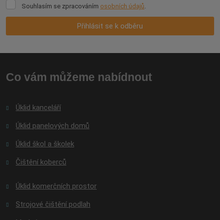
Souhlasím
Souhlasím se zpracováním
osobních údajů
.
se
zpracováním
Přihlásit se k odběru
osobních
údajů
.
Formulář
se
nepodařilo
Co vám můžeme nabídnout
odeslat.
Úklid kanceláří
Úklid panelových domů
Úklid škol a školek
Čištění koberců
Úklid komerčních prostor
Strojové čištění podlah