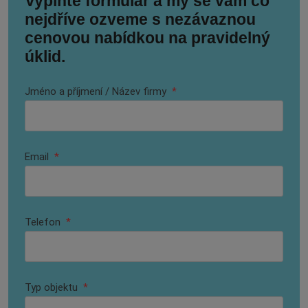
Vyplňte formulář a my se vám co
nejdříve ozveme s nezávaznou
cenovou nabídkou na pravidelný
úklid.
Jméno a příjmení / Název firmy
*
Email
*
Telefon
*
Typ objektu
*