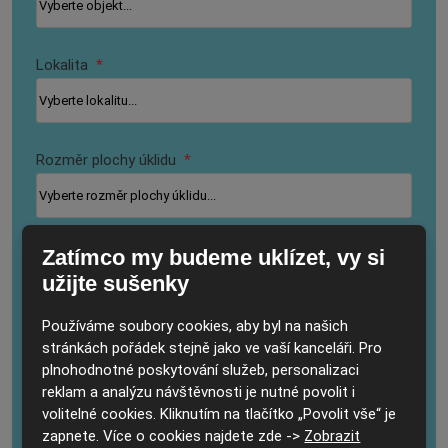
Lokalita
*
Rozměr plochy úklidu
*
Zatímco my budeme uklízet, vy si
Další doplňující informace
užijte sušenky
Používáme soubory cookies, aby byl na našich
stránkách pořádek stejně jako ve vaší kanceláři. Pro
plnohodnotné poskytování služeb, personalizaci
reklam a analýzu návštěvnosti je nutné povolit i
volitelné cookies. Kliknutím na tlačítko „Povolit vše“ je
zapnete. Více o cookies najdete zde ->
Zobrazit