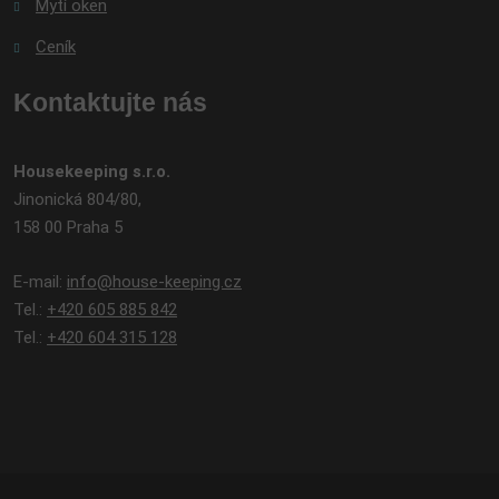
Mytí oken
Ceník
Kontaktujte nás
Housekeeping s.r.o.
Jinonická 804/80,
158 00 Praha 5
E-mail:
info@house-keeping.cz
Tel.:
+420 605 885 842
Tel.:
+420 604 315 128