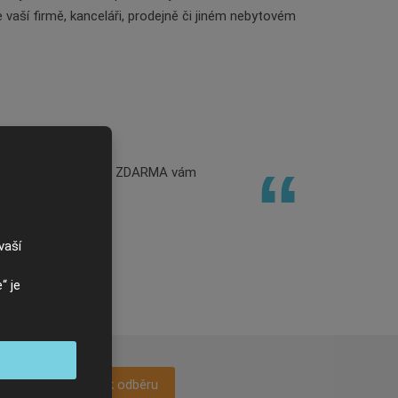
ve vaší firmě, kanceláři, prodejně či jiném nebytovém
tního formuláře níže! ZDARMA vám
vaší
“ je
Přihlásit se k odběru