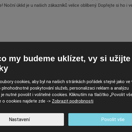
! Noční úklid je u našich zákazníků velice oblíbený. Dopřejte si ho i 
o my budeme uklízet, vy si užijte
klid? Volejte 605 885 842 nebo nám napište prostřednictvím kontak
ky
ubory cookies, aby byl na našich stránkách pořádek stejně jako ve 
ro plnohodnotné poskytování služeb, personalizaci reklam a analýzu
je nutné povolit i volitelné cookies. Kliknutím na tlačítko „Povolit vše
e o cookies najdete zde ->
Zobrazit podrobnosti
Nastavení
Povolit vše
 na váš e-mail