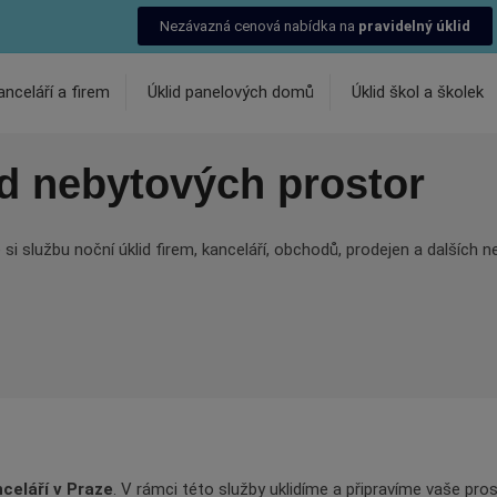
Nezávazná cenová nabídka na
pravidelný úklid
anceláří a firem
Úklid panelových domů
Úklid škol a školek
id nebytových prostor
e si službu noční úklid firem, kanceláří, obchodů, prodejen a dalších 
nceláří v Praze
. V rámci této služby uklidíme a připravíme vaše pro