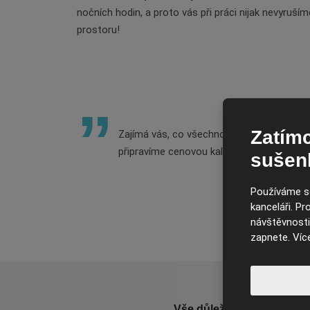
nočních hodin, a proto vás při práci nijak nevyrušíme
prostoru!
Zatímc
Zajímá vás, co všechno zahrnuje noční ú
připravíme cenovou kalkulaci.
sušen
Používáme so
kanceláři. P
návštěvnosti 
zapnete. Víc
Vše důležité jednou týdně