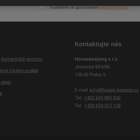
Souhlasím
Souhlasím se zpracováním
osobních údajů
.
se
Formulář
zpracováním
osobních
se
údajů
.
nepodařilo
odeslat.
Kontaktujte nás
d komerčních prostor
Housekeeping s.r.o.
Jinonická 804/80,
jové čištění podlah
158 00 Praha 5
 oken
E-mail:
info@house-keeping.cz
k
Tel.:
+420 605 885 842
Tel.:
+420 604 315 128