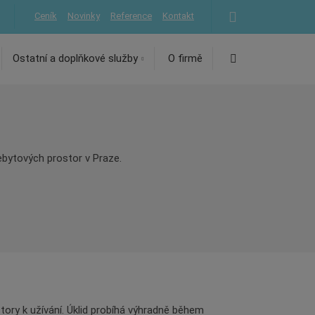
Ceník
Novinky
Reference
Kontakt
Vyhledávání
Ostatní a doplňkové služby
O firmě
nebytových prostor v Praze.
story k užívání. Úklid probíhá výhradně během