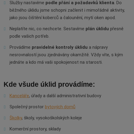
Služby nastavíme
podle přání a požadavků klienta
. Do
běžného úklidu jsme schopni začlenit i mimořádné aktivity,
jako jsou čištění koberců a čalounění, mytí oken apod.
Neplatíte nic, co nechcete. Sestavíme
plán úklidu
přesně
podle vašich potřeb.
Provádíme
pravidelné kontroly úklidu
a nápravy
nesrovnalostí jsou zjednávány okamžitě. Vždy víte, s kým
jednáte a kdo má vaši spokojenost na starosti.
Kde všude úklid provádíme:
Kanceláře
, úřady a další administrativní budovy
Společný prostor
bytových domů
Školky
, školy, vysokoškolských koleje
Komerční prostory, sklady