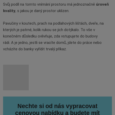
Svůj podíl na tomto vnímání prostoru má jednoznačně
úroveň
kvality
, s jakou je daný prostor uklizen.
Pavučiny v koutech, prach na podlahových lištách, dveře, na
kterých je patrné, kolik rukou se jich dotýkalo. To vše v
konečném důsledku ovlivňuje, zda vstupujete do budovy
rádi. A je jedno, jestli se vracíte domů, jdete do práce nebo
vcházíte do banky vyřídit trvalý příkaz.
Nechte si od nás vypracovat
cenovou nabídku a budete mít