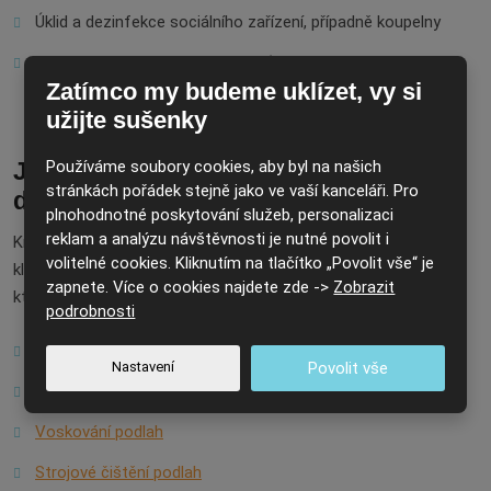
Úklid a dezinfekce sociálního zařízení, případně koupelny
Doplňování hygienických potřeb (toaletní papír, mýdlo,
Zatímco my budeme uklízet, vy si
papírové ubrousky atd.)
užijte sušenky
Používáme soubory cookies, aby byl na našich
Jednorázový doplňkový úklid pro
stránkách pořádek stejně jako ve vaší kanceláři. Pro
dlouhodobé pravidelné zákazníky
plnohodnotné poskytování služeb, personalizaci
reklam a analýzu návštěvnosti je nutné povolit i
Kromě pravidelného úklidu zajišťujeme našim dlouhodobým
volitelné cookies. Kliknutím na tlačítko „Povolit vše“ je
klientům také jednorázový úklid. V nabídce totiž máme služby,
zapnete. Více o cookies najdete zde ->
Zobrazit
které budete potřebovat třeba jednou za čas.
podrobnosti
Č
ištění koberců
a
čalouněného nábytku
Nastavení
Povolit vše
M
ytí a čištění oken
a žaluzií
V
oskování podlah
S
trojové čištění podlah