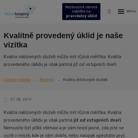
Nezávazná cenová
Rozbalení
Vyhledávání
nabídka na
pravidelný úklid
menu
Kvalitně provedený úklid je naše
vizitka
Kvalita nabízených služeb může mít různá měřítka. Kvalita
provedeného úklidu je však patrná již od vstupních dveří.
Úvodní stránka
Novinky
Kvalita úklidových služeb
27. 08. 2019
Kvalita nabízených služeb může mít různá měřítka. Kvalita
provedeného úklidu je však patrná
již od vstupních dveří
.
Nemusíte být příliš všímaví a je vám hned jasné, zda jste se
ocitli v místě, kde je vám dobře, nebo naopak spěcháte pryč.