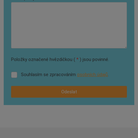
Položky označené hvězdičkou (
*
) jsou povinné.
Souhlasím se zpracováním
osobních údajů
.
Souhlasím
se
zpracováním
Odeslat
osobních
údajů
.
Formulář
se
nepodařilo
odeslat.