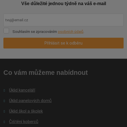
Vše důležité jednou týdně na váš e-mail
Souhlasím
Souhlasím se zpracováním
osobních údajů
.
se
zpracováním
Přihlásit se k odběru
osobních
údajů
.
Formulář
se
nepodařilo
Co vám můžeme nabídnout
odeslat.
Úklid kanceláří
Úklid panelových domů
Úklid škol a školek
Čištění koberců