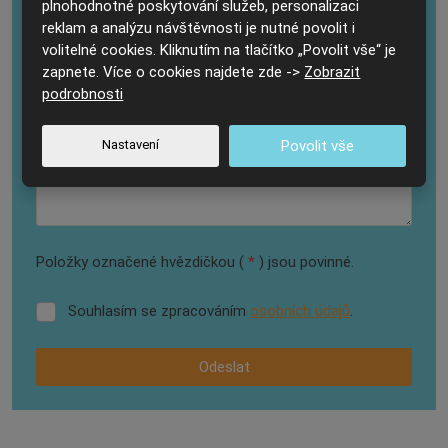
plnohodnotné poskytování služeb, personalizaci
reklam a analýzu návštěvnosti je nutné povolit i
volitelné cookies. Kliknutím na tlačítko „Povolit vše“ je
Text zprávy
*
zapnete. Více o cookies najdete zde ->
Zobrazit
podrobnosti
Nastavení
Povolit vše
Položky označené hvězdičkou (
*
) jsou povinné.
Souhlasím se zpracováním
osobních údajů
.
Souhlasím
se
zpracováním
Odeslat
osobních
údajů
.
Formulář
se