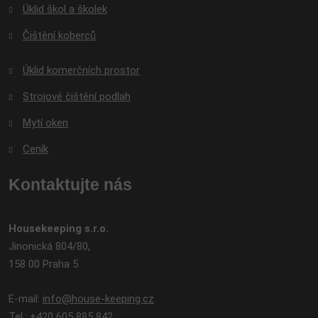
Úklid škol a školek
Čištění koberců
Úklid komerčních prostor
Strojové čištění podlah
Mytí oken
Ceník
Kontaktujte nás
Housekeeping s.r.o.
Jinonická 804/80,
158 00 Praha 5
E-mail:
info@house-keeping.cz
Tel.:
+420 605 885 842