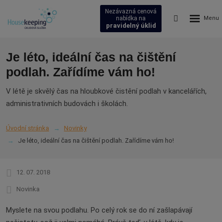
Nezávazná cenová
Rozbalení
Vyhledávání
nabídka na
pravidelný úklid
menu
Je léto, ideální čas na čištění
podlah. Zařídíme vám ho!
V létě je skvělý čas na hloubkové čistění podlah v kancelářích,
administrativních budovách i školách.
Úvodní stránka
Novinky
Je léto, ideální čas na čištění podlah. Zařídíme vám ho!
12. 07. 2018
Novinka
Myslete na svou podlahu. Po celý rok se do ní zašlapávají