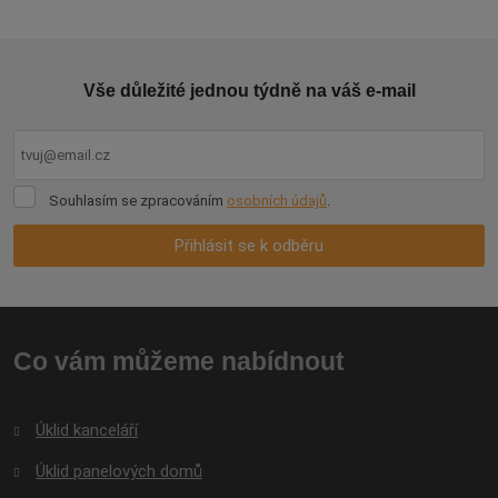
nepodařilo
odeslat.
Vše důležité jednou týdně na váš e-mail
Souhlasím
Souhlasím se zpracováním
osobních údajů
.
se
zpracováním
Přihlásit se k odběru
osobních
údajů
.
Formulář
se
nepodařilo
Co vám můžeme nabídnout
odeslat.
Úklid kanceláří
Úklid panelových domů