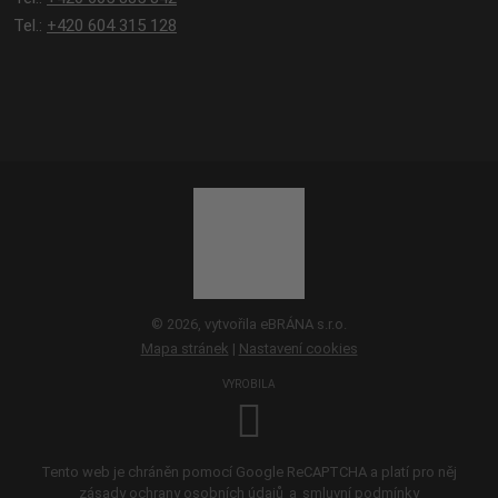
Tel.:
+420 604 315 128
© 2026, vytvořila eBRÁNA s.r.o.
Mapa stránek
|
Nastavení cookies
VYROBILA
Tento web je chráněn pomocí Google ReCAPTCHA a platí pro něj
zásady ochrany osobních údajů
a
smluvní podmínky