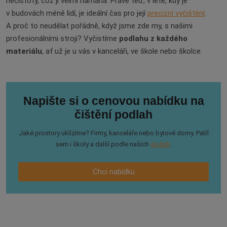
nečistoty, což ji velmi namáhá. Právě teď, v létě, kdy je
v budovách méně lidí, je ideální čas pro její
precizní vyčištění
.
A proč to neudělat pořádně, když jsme zde my, s našimi
profesionálními stroji? Vyčistíme
podlahu z každého
materiálu
, ať už je u vás v kanceláři, ve škole nebo školce.
Napište si o cenovou nabídku na
čištění podlah
Jaké prostory uklízíme? Firmy, kanceláře nebo bytové domy. Patří
sem i školy a další podle našich
služeb
.
Chci nabídku