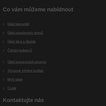
nepodařilo
Co vám můžeme nabídnout
odeslat.
Úklid kanceláří
Úklid panelových domů
Úklid škol a školek
Čištění koberců
Úklid komerčních prostor
Strojové čištění podlah
Mytí oken
Ceník
Kontaktujte nás