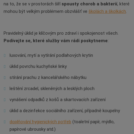
na to, že se v prostorách šíří
spousty chorob a bakterií
, které
mohou být velkým problémem obzvlášť ve
školách a školkách
.
Pravidelný úklid je klíčovým pro zdraví i spokojenost všech.
Podívejte se, které služby vám rádi poskytneme
:
luxování, mytí a vytírání podlahových krytin
úklid povrchu kuchyňské linky
stírání prachu z kancelářského nábytku
leštění zrcadel, skleněných a lesklých ploch
vynášení odpadků z košů a skartovacích zařízení
úklid a dezinfekce sociálního zařízení, případně koupelny
doplňování hygienických potřeb
(toaletní papír, mýdlo,
papírové ubrousky atd.)