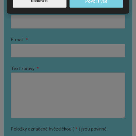
Nastavení
Povolit vše
Telefonní kontakt
*
E-mail
*
Text zprávy
*
Položky označené hvězdičkou (
*
) jsou povinné.