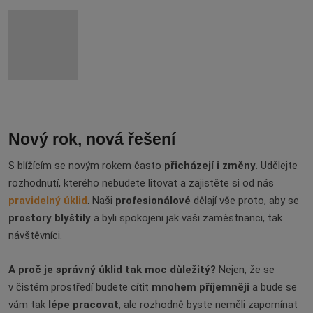
Nový rok, nová řešení
S blížícím se novým rokem často
přicházejí i změny
. Udělejte
rozhodnutí, kterého nebudete litovat a zajistěte si od nás
pravidelný úklid
. Naši
profesionálové
dělají vše proto, aby se
prostory blyštily
a byli spokojeni jak vaši zaměstnanci, tak
návštěvníci.
A proč je správný úklid tak moc důležitý?
Nejen, že se
v čistém prostředí budete cítit
mnohem příjemněji
a bude se
vám tak
lépe pracovat
, ale rozhodně byste neměli zapomínat