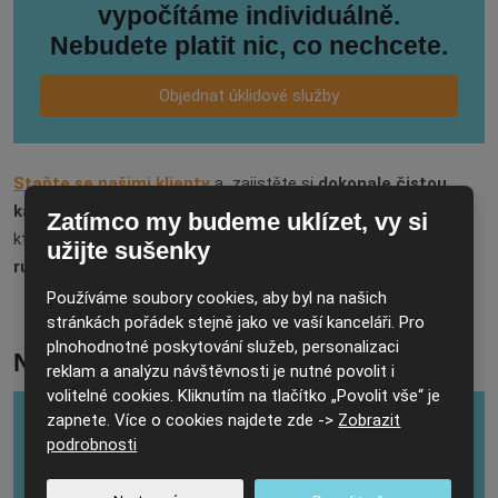
vypočítáme individuálně.
Nebudete platit nic, co nechcete.
Objednat úklidové služby
Staňte se našimi klienty
a zajistěte si
dokonale čistou
kancelář
po celý rok. Máme léty ověřený systém supervizora,
Zatímco my budeme uklízet, vy si
který garantuje nadstandardní kvalitu úklidu.
Za kvalitu úklidu
užijte sušenky
ručíme
,
přesvědčte se sami!
Používáme soubory cookies, aby byl na našich
stránkách pořádek stejně jako ve vaší kanceláři. Pro
plnohodnotné poskytování služeb, personalizaci
Napište nám a nechte úklid na nás.
reklam a analýzu návštěvnosti je nutné povolit i
volitelné cookies. Kliknutím na tlačítko „Povolit vše“ je
zapnete. Více o cookies najdete zde ->
Zobrazit
Jméno a příjmení
*
podrobnosti