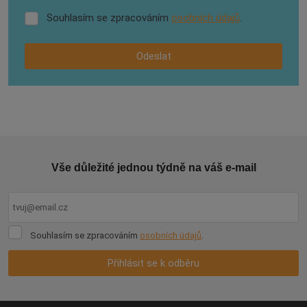
Souhlasím se zpracováním
osobních údajů
.
Souhlasím
se
zpracováním
Odeslat
osobních
údajů
.
Formulář
se
nepodařilo
odeslat.
Vše důležité jednou týdně na váš e-mail
Souhlasím
Souhlasím se zpracováním
osobních údajů
.
se
zpracováním
Přihlásit se k odběru
osobních
údajů
.
Formulář
se