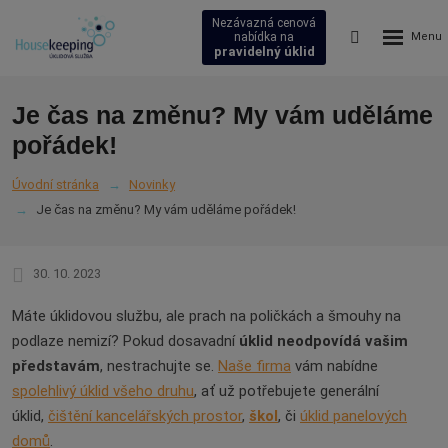
Nezávazná cenová
Rozbalení
Vyhledávání
nabídka na
pravidelný úklid
menu
Je čas na změnu? My vám uděláme
pořádek!
Úvodní stránka
Novinky
Je čas na změnu? My vám uděláme pořádek!
30. 10. 2023
Máte úklidovou službu, ale prach na poličkách a šmouhy na
podlaze nemizí? Pokud dosavadní
úklid neodpovídá vašim
představám
, nestrachujte se.
Naše firma
vám nabídne
spolehlivý úklid všeho druhu
, ať už potřebujete generální
úklid,
čištění kancelářských prostor
,
škol
, či
úklid panelových
domů
.