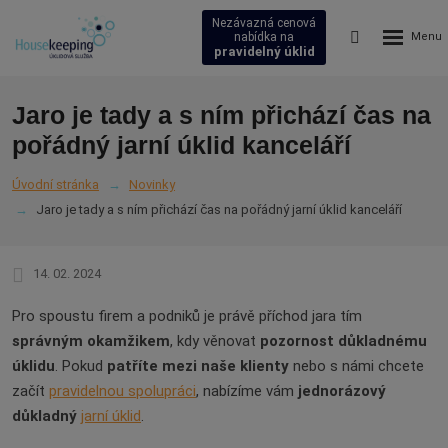
Nezávazná cenová
Rozbalení
Vyhledávání
nabídka na
pravidelný úklid
menu
Jaro je tady a s ním přichází čas na
pořádný jarní úklid kanceláří
Úvodní stránka
Novinky
Jaro je tady a s ním přichází čas na pořádný jarní úklid kanceláří
14. 02. 2024
Pro spoustu firem a podniků je právě příchod jara tím
správným okamžikem
, kdy věnovat
pozornost důkladnému
úklidu
. Pokud
patříte mezi naše klienty
nebo s námi chcete
začít
pravidelnou spolupráci
, nabízíme vám
jednorázový
důkladný
jarní úklid
.