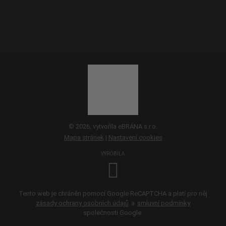
© 2026, vytvořila eBRÁNA s.r.o.
Mapa stránek
|
Nastavení cookies
VYROBILA
Tento web je chráněn pomocí Google ReCAPTCHA a platí pro něj
zásady ochrany osobních údajů
a
smluvní podmínky
společnosti Google.