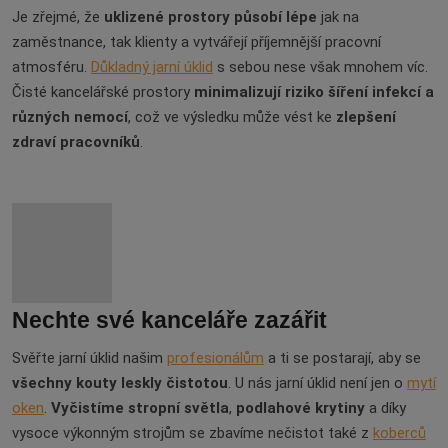
Je zřejmé, že
uklizené prostory působí lépe
jak na
zaměstnance, tak klienty a vytvářejí příjemnější pracovní
atmosféru.
Důkladný jarní úklid
s sebou nese však mnohem víc.
Čisté kancelářské prostory
minimalizují riziko šíření infekcí
a
různých nemocí
, což ve výsledku může vést ke
zlepšení
zdraví pracovníků
.
Nechte své kanceláře zazářit
Svěřte jarní úklid našim
profesionálům
a ti se postarají, aby se
všechny kouty leskly čistotou
. U nás jarní úklid není jen o
mytí
oken
.
Vyčistíme stropní světla
,
podlahové krytiny
a díky
vysoce výkonným strojům se zbavíme nečistot také z
koberců