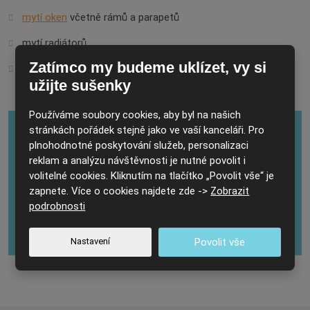
mytí oken
včetně rámů a parapetů
mytí radiátorů
Zatímco my budeme uklízet, vy si
čištění žaluzií atd.
užijte sušenky
Používáme soubory cookies, aby byl na našich
stránkách pořádek stejně jako ve vaší kanceláři. Pro
plnohodnotné poskytování služeb, personalizaci
Nevěnujeme se pouze úklidu kanceláří. Hravě
reklam a analýzu návštěvnosti je nutné povolit i
zvládneme také
úklid školních prostor
nebo
úklid
volitelné cookies. Kliknutím na tlačítko „Povolit vše“ je
panelových domů
.
zapnete. Více o cookies najdete zde ->
Zobrazit
podrobnosti
Objednat úklidové služby
Nastavení
Povolit vše