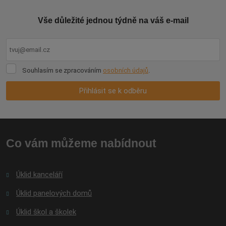
Vše důležité jednou týdně na váš e-mail
Souhlasím
Souhlasím se zpracováním
osobních údajů
.
se
zpracováním
Přihlásit se k odběru
osobních
údajů
.
Formulář
se
nepodařilo
Co vám můžeme nabídnout
odeslat.
Úklid kanceláří
Úklid panelových domů
Úklid škol a školek